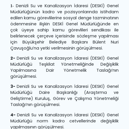
meclis salonunda toplanacaktır. Kamuoyun
duyurulur.
Denizli Su ve Kanalizasyon İdaresi (DESKİ) Gen
1-
Müdürlüğünün kadro ve pozisyonlarında istihd
edilen kamu görevlilerine sosyal denge tazminatın
ödenmesine ilişkin DESKİ Genel Müdürlüğünde 
çok üyeye sahip kamu görevlileri sendikası i
belirlenecek çerçeve içerisinde sözleşme yapılma
için Büyükşehir Belediye Başkanı Bülent Nu
Çavuşoğlu’na yetki verilmesinin görüşülmesi.
2-
Denizli Su ve Kanalizasyon İdaresi (DESKİ) Gen
Müdürlüğü Teşkilat Yönetmeliğinde Değişikl
Yapılmasına Dair Yönetmelik Taslağı’nı
görüşülmesi.
3-
Denizli Su ve Kanalizasyon İdaresi (DESKİ) Gen
Müdürlüğü Daire Başkanlığı (Araştırma v
Geliştirme) Kuruluş, Görev ve Çalışma Yönetmeli