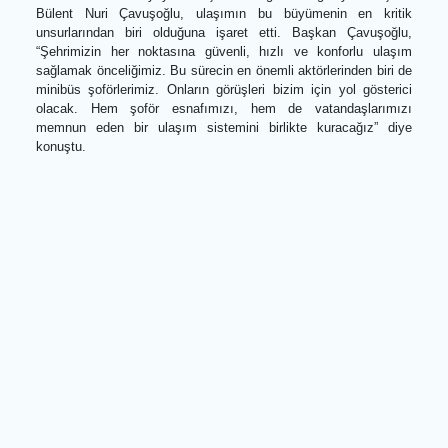
taleplerini dikkate alarak çalışmalarımızı sürdürüyoruz” dedi.
“Ulaşımda ortak akılla yol alacağız”
Denizli’nin hızla büyüyen bir şehir olduğunu vurgulayan Başk
Bülent Nuri Çavuşoğlu, ulaşımın bu büyümenin en krit
unsurlarından biri olduğuna işaret etti. Başkan Çavuşoğl
“Şehrimizin her noktasına güvenli, hızlı ve konforlu ulaş
sağlamak önceliğimiz. Bu sürecin en önemli aktörlerinden biri 
minibüs şoförlerimiz. Onların görüşleri bizim için yol gösteri
olacak. Hem şoför esnafımızı, hem de vatandaşlarımı
memnun eden bir ulaşım sistemini birlikte kuracağız” di
konuştu.