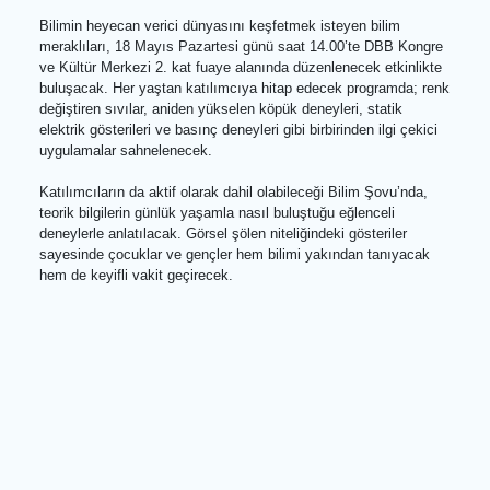
şölenler ve interaktif sunumlarla dolu “Bilim Şovu” her yaştan
bilim tutkununu bir araya getirecek.
Denizli Bilim Merkezi’nde ‘Bilim Şovu’na davetlisiniz
Bilimin heyecan verici dünyasını keşfetmek isteyen bilim
meraklıları, 18 Mayıs Pazartesi günü saat 14.00’te DBB Kongr
ve Kültür Merkezi 2. kat fuaye alanında düzenlenecek etkinlikt
buluşacak. Her yaştan katılımcıya hitap edecek programda; re
değiştiren sıvılar, aniden yükselen köpük deneyleri, statik
elektrik gösterileri ve basınç deneyleri gibi birbirinden ilgi çekici
uygulamalar sahnelenecek.
Katılımcıların da aktif olarak dahil olabileceği Bilim Şovu’nda,
teorik bilgilerin günlük yaşamla nasıl buluştuğu eğlenceli
deneylerle anlatılacak. Görsel şölen niteliğindeki gösteriler
sayesinde çocuklar ve gençler hem bilimi yakından tanıyacak
hem de keyifli vakit geçirecek.