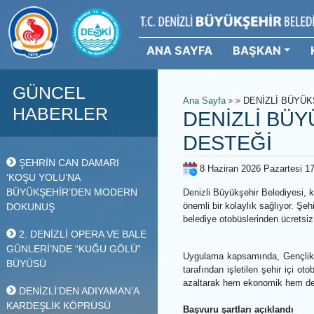
ANA SAYFA
BAŞKAN
GÜNCEL
Ana Sayfa
DENİZLİ
HABERLER
DENİZLİ 
DESTEĞİ
ŞEHRİN CAN DAMARI
8 Haziran 2026 Paza
‘KOŞU YOLU’NA
BÜYÜKŞEHİR’DEN MODERN
Denizli Büyükşehir Beled
önemli bir kolaylık sağlı
DOKUNUŞ
belediye otobüslerinden 
2. DENİZLİ OPERA VE BALE
GÜNLERİ’NDE “KUĞU GÖLÜ”
Uygulama kapsamında, Ge
BÜYÜSÜ
tarafından işletilen şeh