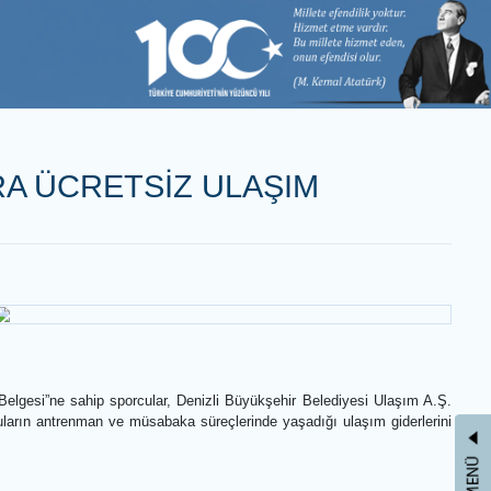
LETİŞİM
EĞİ
RCULARA ÜCRETSİZ ULAŞIM
 sporculara
rcular,
 “Milli Sporcu Belgesi”ne sahip sporcular, Denizli Büyükşehir Beled
nin, milli sporcuların antrenman ve müsabaka süreçlerinde yaşadığı u