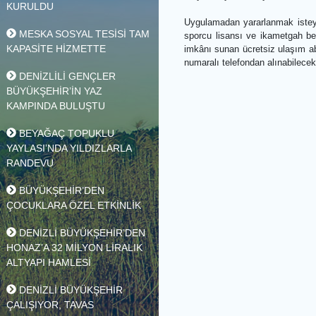
azaltarak hem ekonomik 
DENİZLİ’DEN ADIYAMAN’A
KARDEŞLİK KÖPRÜSÜ
Başvuru şartları açıkla
KURULDU
Uygulamadan yararlanmak 
MESKA SOSYAL TESİSİ TAM
sporcu lisansı ve ikamet
KAPASİTE HİZMETTE
imkânı sunan ücretsiz u
numaralı telefondan alına
DENİZLİLİ GENÇLER
BÜYÜKŞEHİR’İN YAZ
KAMPINDA BULUŞTU
BEYAĞAÇ TOPUKLU
YAYLASI’NDA YILDIZLARLA
RANDEVU
BÜYÜKŞEHİR’DEN
ÇOCUKLARA ÖZEL ETKİNLİK
DENİZLİ BÜYÜKŞEHİR’DEN
HONAZ’A 32 MİLYON LİRALIK