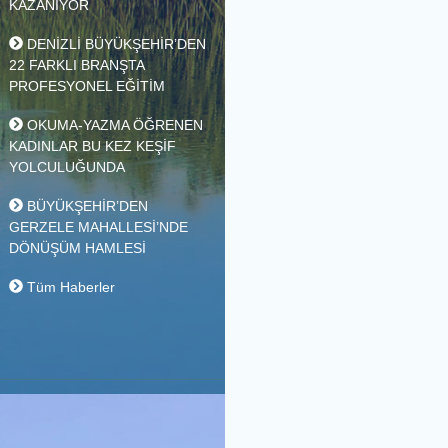
ALTYAPI HAMLESİ
DENİZLİ BÜYÜKŞEHİR
ÇALIŞIYOR, TAVAS
KAZANIYOR
DENİZLİ BÜYÜKŞEHİR’DEN
22 FARKLI BRANŞTA
PROFESYONEL EĞİTİM
OKUMA-YAZMA ÖĞRENEN
KADINLAR BU KEZ KEŞİF
YOLCULUĞUNDA
BÜYÜKŞEHİR’DEN
GERZELE MAHALLESİ’NDE
DÖNÜŞÜM HAMLESİ
Tüm Haberler