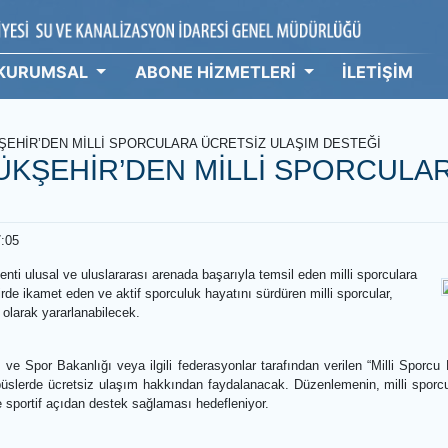
KURUMSAL
ABONE HİZMETLERİ
İ
 BÜYÜKŞEHİR’DEN MİLLİ SPORCULARA ÜCRETSİZ ULAŞIM DEST
BÜYÜKŞEHİR’DEN MİLLİ SPO
rtesi 17:05
iyesi, kenti ulusal ve uluslararası arenada başarıyla temsil eden milli
yor. Şehirde ikamet eden ve aktif sporculuk hayatını sürdüren milli spo
ücretsiz olarak yararlanabilecek.
nçlik ve Spor Bakanlığı veya ilgili federasyonlar tarafından verilen
ir içi otobüslerde ücretsiz ulaşım hakkından faydalanacak. Düzenleme