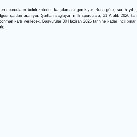
hem de sportif açıdan destek sağlaması hedefleniyor.
ndı
isteyen sporcuların belirli kriterleri karşılaması gerekiyor. Buna g
gah belgesi şartları aranıyor. Şartları sağlayan milli sporculara, 31 
laşım abonman kartı verilecek. Başvurular 30 Haziran 2026 tarihine k
bilecektir.