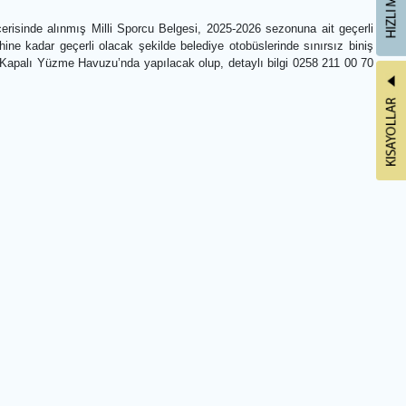
öre, son 5 yıl içerisinde alınmış Milli Sporcu Belgesi, 2025-2026 sez
Aralık 2026 tarihine kadar geçerli olacak şekilde belediye otobüsleri
adar İncilipınar Kapalı Yüzme Havuzu’nda yapılacak olup, detaylı bil