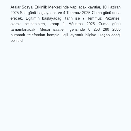
gerçekleştirilecek kamp, kontenjanla sınırlı olacak. Bu neden
başvuruların erken yapılması büyük önem taşıyor.
Üniversite yolunda ilk adım
Atalar Sosyal Etkinlik Merkezi’nde yapılacak kayıtlar, 10 Hazir
2025 Salı günü başlayacak ve 4 Temmuz 2025 Cuma günü so
erecek. Eğitimin başlayacağı tarih ise 7 Temmuz Pazarte
olarak belirlenirken, kamp 1 Ağustos 2025 Cuma gü
tamamlanacak. Mesai saatleri içerisinde 0 258 280 25
numaralı telefondan kampla ilgili ayrıntılı bilgiye ulaşabilece
belirtildi.