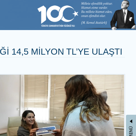
LETİŞİM
TI
ESTEĞİ 14,5 MİLYON TL’YE 
rojesinde 14.
4,5 milyon TL
ardımı Projesi
amında bugüne