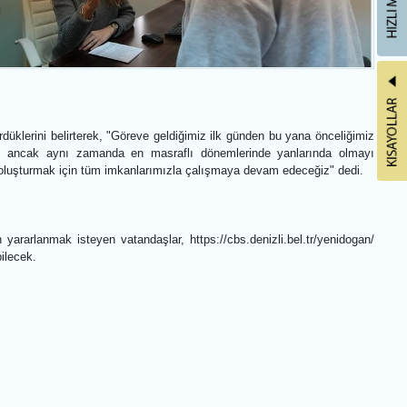
en, 15. dönem
Çavuşoğlu’nun
konomik yükün
rülen uygulama
TL yeni doğan
ğladığı toplam
rarlılıkla sürdürdüklerini belirterek, "Göreve geldiğimiz ilk günden b
lerimizin en mutlu, ancak aynı zamanda en masraflı dönemlerinde y
lendiği bir kent oluşturmak için tüm imkanlarımızla çalışmaya devam 
dı. Destekten yararlanmak isteyen vatandaşlar, https://cbs.denizli.
ı gerçekleştirebilecek.