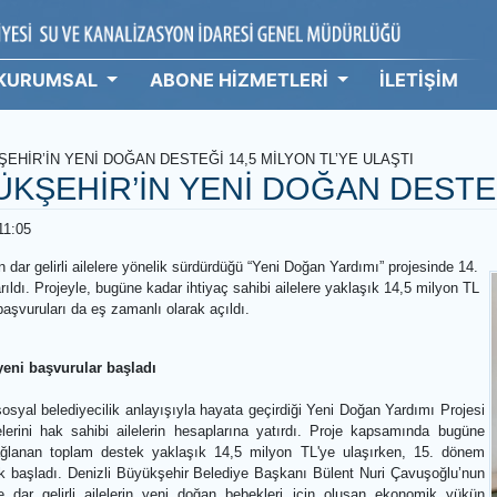
KURUMSAL
ABONE HİZMETLERİ
İ
BÜYÜKŞEHİR’İN YENİ DOĞAN DESTEĞİ 14,5 MİLYON TL’YE ULAŞ
BÜYÜKŞEHİR’İN YENİ DOĞAN D
şamba 11:05
yesi’nin dar gelirli ailelere yönelik sürdürdüğü “Yeni Doğan Yardımı” p
a aktarıldı. Projeyle, bugüne kadar ihtiyaç sahibi ailelere yaklaşık 1
dönem başvuruları da eş zamanlı olarak açıldı.
ırıldı, yeni başvurular başladı
iyesi, sosyal belediyecilik anlayışıyla hayata geçirdiği Yeni Doğan Y
demelerini hak sahibi ailelerin hesaplarına yatırdı. Proje kaps