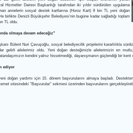
ilelere sağlanan toplam destek yaklaşık 14,5 milyon TL'ye ulaşırk
lı olarak başladı. Denizli Büyükşehir Belediye Başkanı Bülent Nuri 
roje ile dar gelirli ailelerin yeni doğan bebekleri için oluşan e
yor. Sosyal Hizmetler Dairesi Başkanlığı tarafından iki yıldır sürdü
 onaylanan annelerin sosyal destek kartlarına (Horoz Kart) 9 bin 
 ödemeyle birlikte Denizli Büyükşehir Belediyesi’nin bugüne kadar sa
4,5 milyon TL oldu.
izin yanında olmaya devam edeceğiz”
iye Başkanı Bülent Nuri Çavuşoğlu, sosyal belediyecilik projelerini ka
miz ve dar gelirli ailelerimiz oldu. Yeni doğan desteğimizle aile
 hiçbir vatandaşımızın kendini yalnız hissetmediği, dayanışmanın güç
ı devam ediyor
diyesi yeni doğan yardımı için 15. dönem başvurularını almaya başla
bel.tr internet sitesindeki "Başvurular" sekmesi üzerinden başvuruların