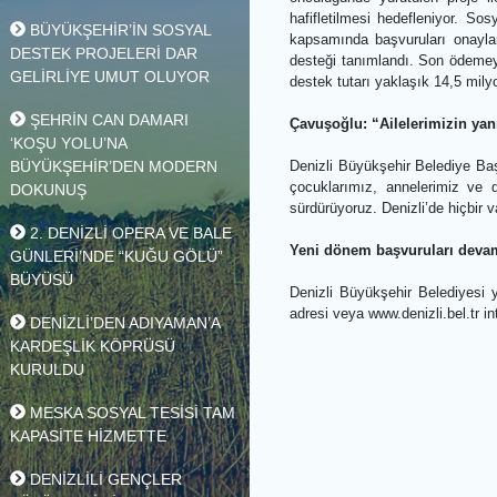
kadar ihtiyaç sahibi a
KENTİN ULAŞIM AĞINI
başvuruları da eş zaman
GÜÇLENDİRİYOR
öncülüğünde yürütülen p
hafifletilmesi hedefleni
BÜYÜKŞEHİR’İN SOSYAL
kapsamında başvuruları
DESTEK PROJELERİ DAR
desteği tanımlandı. Son
GELİRLİYE UMUT OLUYOR
destek tutarı yaklaşık 1
ŞEHRİN CAN DAMARI
Çavuşoğlu: “Ailelerim
‘KOŞU YOLU’NA
BÜYÜKŞEHİR’DEN MODERN
Denizli Büyükşehir Beled
çocuklarımız, anneleri
DOKUNUŞ
sürdürüyoruz. Denizli’de
2. DENİZLİ OPERA VE BALE
Yeni dönem başvurular
GÜNLERİ’NDE “KUĞU GÖLÜ”
BÜYÜSÜ
Denizli Büyükşehir Bele
adresi veya www.denizli.
DENİZLİ’DEN ADIYAMAN’A
KARDEŞLİK KÖPRÜSÜ
KURULDU