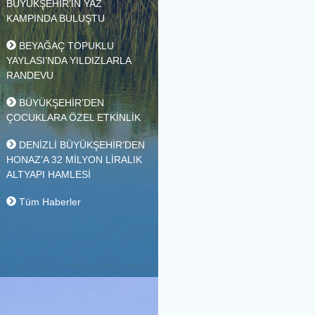
MESKA SOSYAL TESİSİ TAM
KAPASİTE HİZMETTE
DENİZLİLİ GENÇLER
BÜYÜKŞEHİR’İN YAZ
KAMPINDA BULUŞTU
BEYAĞAÇ TOPUKLU
YAYLASI’NDA YILDIZLARLA
RANDEVU
BÜYÜKŞEHİR’DEN
ÇOCUKLARA ÖZEL ETKİNLİK
DENİZLİ BÜYÜKŞEHİR’DEN
HONAZ’A 32 MİLYON LİRALIK
ALTYAPI HAMLESİ
Tüm Haberler