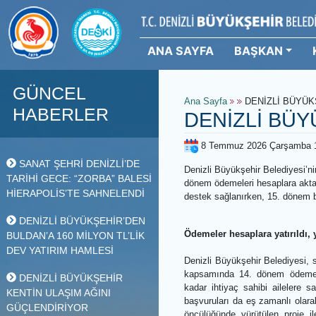
ANA SAYFA
BAŞKAN
GÜNCEL
Ana Sayfa
DENİZLİ 
HABERLER
DENİZLİ 
8 Temmuz 2026 Çar
SANAT ŞEHRİ DENİZLİ’DE
Denizli Büyükşehir Beledi
TARİHİ GECE: “ZORBA” BALESİ
dönem ödemeleri hesaplar
HİERAPOLİS’TE SAHNELENDİ
destek sağlanırken, 15. 
DENİZLİ BÜYÜKŞEHİR’DEN
Ödemeler hesaplara yat
BULDAN’A 160 MİLYON TL’LİK
DEV YATIRIM HAMLESİ
Denizli Büyükşehir Beled
kapsamında 14. dönem ö
DENİZLİ BÜYÜKŞEHİR