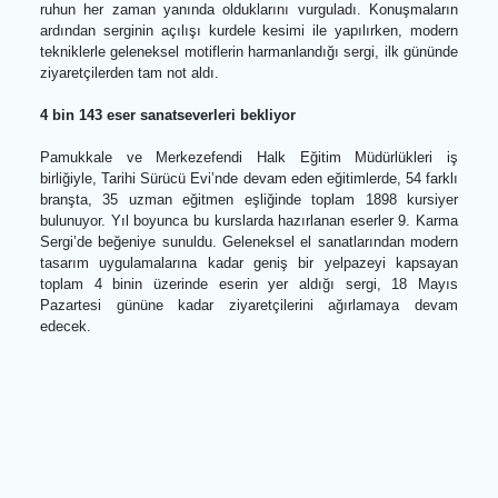
Denizli Büyükşehir Belediyesi Kongre ve Kültür Merkezi’n
düzenlenen açılış törenine çok sayıda davetli, kursiyer 
vatandaş katıldı. Açılış töreninde konuşan Denizli Büyükşeh
Belediyesi Genel Sekreter Yardımcısı Özgür Başkurt, beledi
olarak sosyal belediyecilik anlayışıyla kadınların ve girişim
ruhun her zaman yanında olduklarını vurguladı. Konuşmalar
ardından serginin açılışı kurdele kesimi ile yapılırken, mode
tekniklerle geleneksel motiflerin harmanlandığı sergi, ilk günün
ziyaretçilerden tam not aldı.
4 bin 143 eser sanatseverleri bekliyor
Pamukkale ve Merkezefendi Halk Eğitim Müdürlükleri 
birliğiyle, Tarihi Sürücü Evi’nde devam eden eğitimlerde, 54 fark
branşta, 35 uzman eğitmen eşliğinde toplam 1898 kursiy
bulunuyor. Yıl boyunca bu kurslarda hazırlanan eserler 9. Kar
Sergi’de beğeniye sunuldu. Geleneksel el sanatlarından mode
tasarım uygulamalarına kadar geniş bir yelpazeyi kapsay
toplam 4 binin üzerinde eserin yer aldığı sergi, 18 May
Pazartesi gününe kadar ziyaretçilerini ağırlamaya dev
edecek.