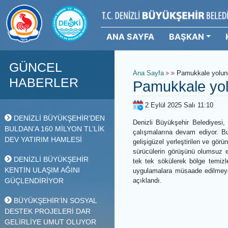
ANA SAYFA
BAŞKAN
GÜNCEL
Ana Sayfa
Pamukkale 
HABERLER
Pamukkale y
2 Eylül 2025 Salı 11
DENİZLİ BÜYÜKŞEHİR’DEN
Denizli Büyükşehir Bele
BULDAN’A 160 MİLYON TL’LİK
çalışmalarına devam ed
DEV YATIRIM HAMLESİ
gelişigüzel yerleştirilen 
sürücülerin görüşünü olu
DENİZLİ BÜYÜKŞEHİR
tek tek sökülerek bölge
KENTİN ULAŞIM AĞINI
uygulamalara müsaade ed
GÜÇLENDİRİYOR
açıklandı.
BÜYÜKŞEHİR’İN SOSYAL