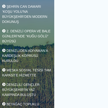
DESTEK PROJELERİ DAR
GELİRLİYE UMUT OLUYOR
ŞEHRİN CAN DAMARI
‘KOŞU YOLU’NA
BÜYÜKŞEHİR’DEN MODERN
DOKUNUŞ
2. DENİZLİ OPERA VE BALE
GÜNLERİ’NDE “KUĞU GÖLÜ”
BÜYÜSÜ
DENİZLİ’DEN ADIYAMAN’A
KARDEŞLİK KÖPRÜSÜ
KURULDU
MESKA SOSYAL TESİSİ TAM
KAPASİTE HİZMETTE
DENİZLİLİ GENÇLER