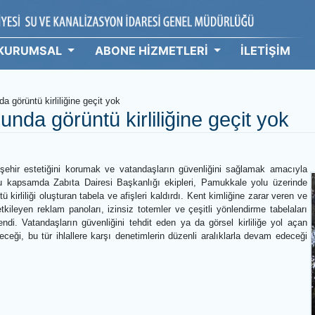
KURUMSAL
ABONE HİZMETLERİ
İ
yolunda görüntü kirliliğine geçit yok
olunda görüntü kirliliğine geçi
:10
diyesi, şehir estetiğini korumak ve vatandaşların güvenliğini sağl
iyor. Bu kapsamda Zabıta Dairesi Başkanlığı ekipleri, Pamukkale 
ve görüntü kirliliği oluşturan tabela ve afişleri kaldırdı. Kent kimliğine
msuz etkileyen reklam panoları, izinsiz totemler ve çeşitli yönlendi
 temizlendi. Vatandaşların güvenliğini tehdit eden ya da görsel kirl
ilmeyeceği, bu tür ihlallere karşı denetimlerin düzenli aralıklarla