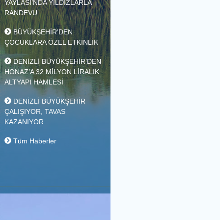
BÜYÜKŞEHİR’İN YAZ
KAMPINDA BULUŞTU
BEYAĞAÇ TOPUKLU
YAYLASI’NDA YILDIZLARLA
RANDEVU
BÜYÜKŞEHİR’DEN
ÇOCUKLARA ÖZEL ETKİNLİK
DENİZLİ BÜYÜKŞEHİR’DEN
HONAZ’A 32 MİLYON LİRALIK
ALTYAPI HAMLESİ
DENİZLİ BÜYÜKŞEHİR
ÇALIŞIYOR, TAVAS
KAZANIYOR
Tüm Haberler