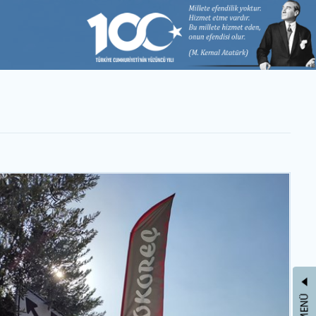
LETİŞİM
t yok
amak amacıyla
yolu üzerinde
 zarar veren ve
rme tabelaları
iliğe yol açan
 devam edeceği