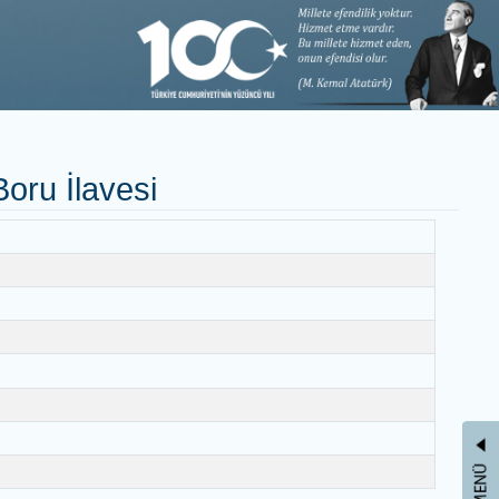
LETİŞİM
jı ve Boru İlavesi
e Boru İlavesi
e Boru İlavesi