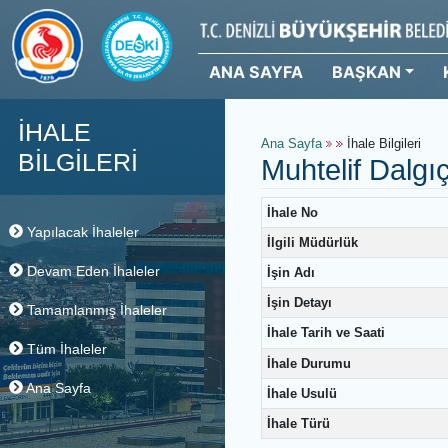
ANA SAYFA
BAŞKAN
İHALE
Ana Sayfa
İhale Bilgi
BİLGİLERİ
Muhtelif D
İhale No
Yapılacak İhaleler
İlgili Müdürlük
Devam Eden İhaleler
İşin Adı
İşin Detayı
Tamamlanmış İhaleler
İhale Tarih ve Saati
Tüm İhaleler
İhale Durumu
Ana Sayfa
İhale Usulü