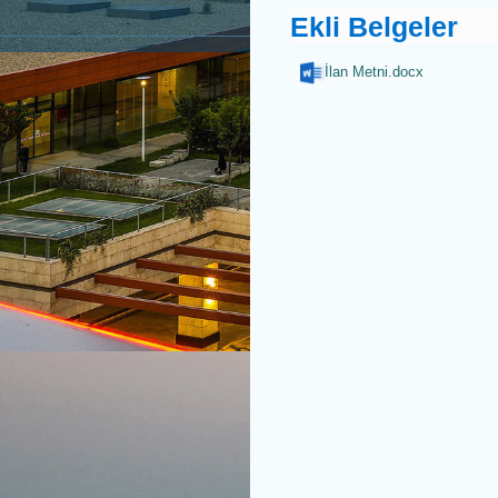
İhale Türü
Ekli Belgele
İlan Metni.docx