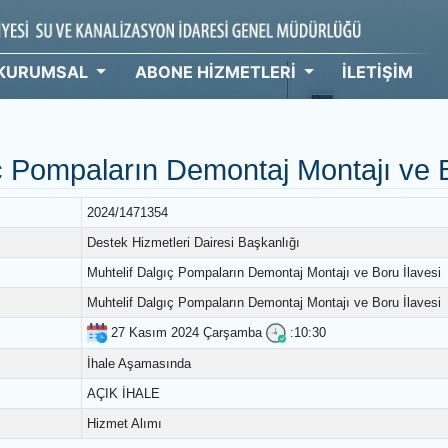
KURUMSAL
ABONE HİZMETLERİ
İ
leri
algıç Pompaların Demontaj Monta
2024/1471354
Destek Hizmetleri Dairesi Başkanlığı
Muhtelif Dalgıç Pompaların Demontaj Montajı v
Muhtelif Dalgıç Pompaların Demontaj Montajı v
27 Kasım 2024 Çarşamba
:10:30
İhale Aşamasında
AÇIK İHALE