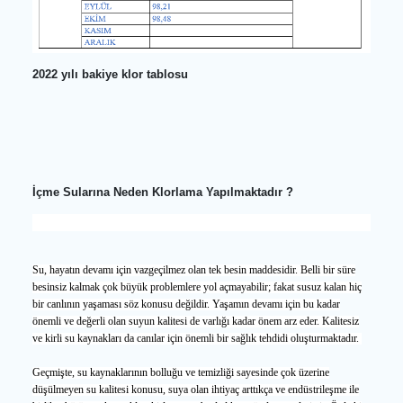
2019 yılı Haziran Ayı itibariyle Su Kalitesini koruma amaçlı 12
İçme Suyu Deposunun temizlik ve dezenfeksiyonu yapılmıştır.