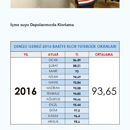
NİSAN 2026
MAYIS 2026
HAZİRAN 2026
TEMMUZ 2026
AĞUSTOS 2025
EYLÜL 2025
EKİM 2025
KASIM 2025
Su Kalitemiz
DESKİ Genel Müdürlüğü olarak Denizli'mizin içme suyu kalitesi
en üst düzeyde “İnsani Tüketim Amaçlı Sular Hakkında
Yönetmelik” hükümlerine göre içilebilir olması için 7 gün 24 saa