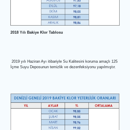
2016 yılı bakiye klor tablosu
2017 yılında Su Kalitesini koruma amaçlı yıl sonu itibariyle 306
adet İçme Suyu Deposunun toplam 369 kez temizlik ve
dezenfeksiyonu yapılmıştır.