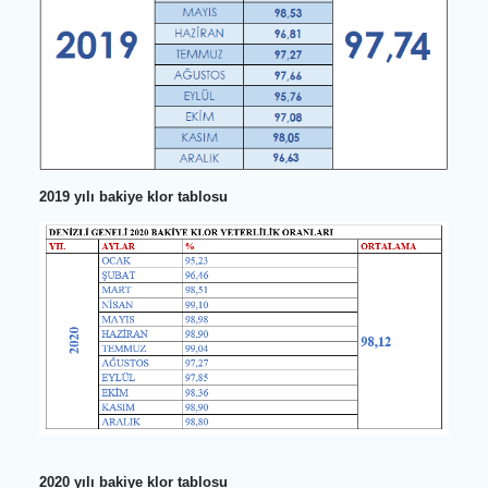
2017 Yılı Bakiye Klor Tablosu
2018 yılında Su Kalitesini koruma amaçlı Temmuz Ayı sonu
itibariyle 305 İçme Suyu Deposunun temizlik ve dezenfeksiyon