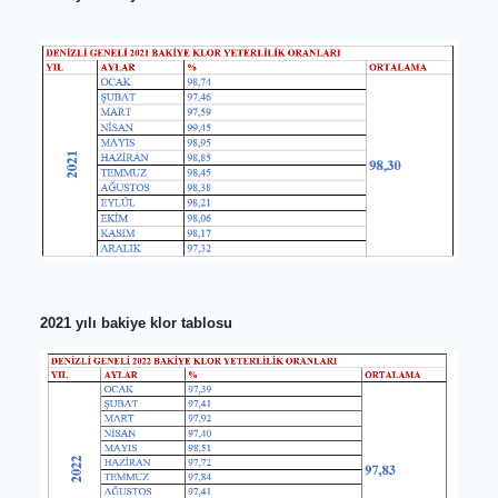
yapılmıştır.
2018 Yılı Bakiye Klor Tablosu