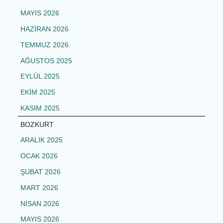
EYLÜL 2025
EKİM 2025
KASIM 2025
BEYAĞAÇ
ARALIK 2025
OCAK 2026
ŞUBAT 2026
MART 2026
NİSAN 2026
MAYIS 2026
HAZİRAN 2026
TEMMUZ 2026
AĞUSTOS 2025