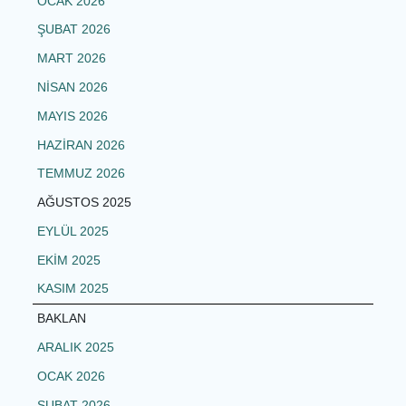
EKİM 2025
KASIM 2025
BABADAĞ
ARALIK 2025
OCAK 2026
ŞUBAT 2026
MART 2026
NİSAN 2026
MAYIS 2026
HAZİRAN 2026
TEMMUZ 2026
AĞUSTOS 2025
EYLÜL 2025