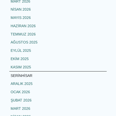
MAYIS 2026
HAZİRAN 2026
TEMMUZ 2026
AĞUSTOS 2025
EYLÜL 2025
EKİM 2025
KASIM 2025
PAMUKKALE
ARALIK 2025
OCAK 2026
ŞUBAT 2026
MART 2026
NİSAN 2026