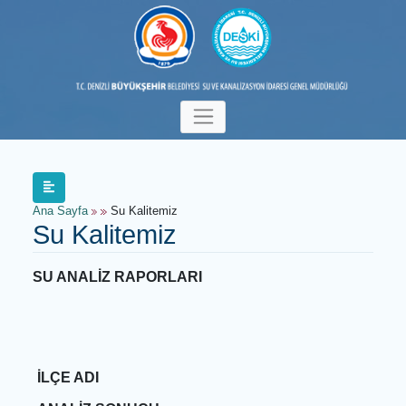
Ana Sayfa
Su Kalitemiz
Su Kalitemiz
SU ANALİZ RAPORLARI