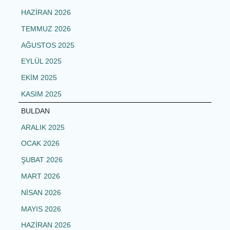
EYLÜL 2025
EKİM 2025
KASIM 2025
BOZKURT
ARALIK 2025
OCAK 2026
ŞUBAT 2026
MART 2026
NİSAN 2026
MAYIS 2026
HAZİRAN 2026
TEMMUZ 2026
AĞUSTOS 2025