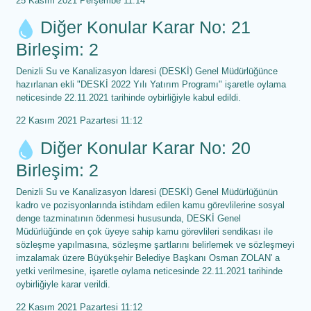
Performans Programının, komisyondan geldiği şekliyle kabulüne,
işaretle oylama neticesinde 8 ret, 10 çekimser oya karşılık, 44 ka
oyla ve oyçokluğuyla, 25/11/2021 tarihinde kabul edildi.
25 Kasım 2021 Perşembe 11:14
Diğer Konular Karar No: 21
Birleşim: 2
Denizli Su ve Kanalizasyon İdaresi (DESKİ) Genel Müdürlüğünce
hazırlanan ekli "DESKİ 2022 Yılı Yatırım Programı" işaretle oyla
neticesinde 22.11.2021 tarihinde oybirliğiyle kabul edildi.
22 Kasım 2021 Pazartesi 11:12
Diğer Konular Karar No: 20
Birleşim: 2
Denizli Su ve Kanalizasyon İdaresi (DESKİ) Genel Müdürlüğünün
kadro ve pozisyonlarında istihdam edilen kamu görevlilerine sosy