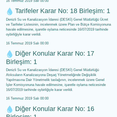
tarihinde oybirliğiyle kabul edildi
16 Temmuz 2019 Salı 00:00
Diğer Konular Karar No: 19
Birleşim: 2
Denizli Su ve Kanalizasyon İdaresi (DESKİ) Genel Müdürlüğü İdar
Birimlerine Ait Teşkilat Yönetmeliklerinde Değişiklik Yapılmasına 
Yönetmelik işaretle oylama neticesinde 16/07/2019 tarihinde
oybirliğiyle kabul edildi.
16 Temmuz 2019 Salı 00:00
Tarifeler Karar No: 18 Birleşim:
Denizli Su ve Kanalizasyon İdaresi (DESKİ) Genel Müdürlüğü Ücr
ve Tarifeler Listesinin, incelenmek üzere Plan ve Bütçe Komisyo
havale edilmesine, işaretle oylama neticesinde 16/07/2019 tarihin
oybirliğiyle karar verildi.
16 Temmuz 2019 Salı 00:00